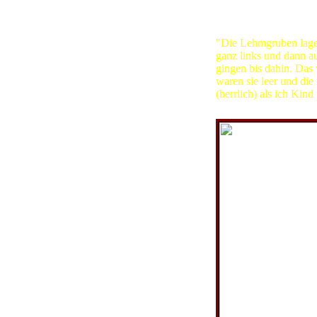
Peter Hoffmann schre
"Die Lehmgruben lagen
ganz links und dann a
gingen bis dahin. Das
waren sie leer und di
(herrlich) als ich Ki