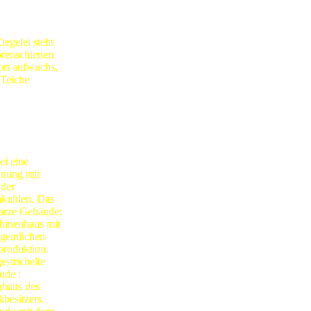
egelei steht
orenschienen
ort aufwuchs,
 Teiche
i eine
nung mit
der
kuhlen. Das
arze Gebäude:
hinenhaus mit
igentlichen
produktion.
estrichelte
ude :
haus des
kbesitzers.