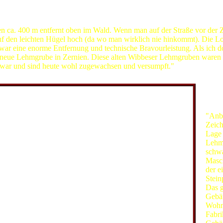
ibt:
 ca. 400 m entfernt oben im Wald. Wenn man auf der Straße vor der Zi
uf den leichten Hügel hoch (da wo man wirklich nie hinkommt). Die L
 war eine enorme Entfernung und technische Bravourleistung. Als ich d
e neue Lehmgrube in Zernien. Diese alten Wibbeser Lehmgruben waren
nd war und sind heute wohl zugewachsen und versumpft."
"Anbe
Zeich
Lage 
Lehm
schw
Masc
der e
Stein
Das g
Gebä
Wohn
Fabri