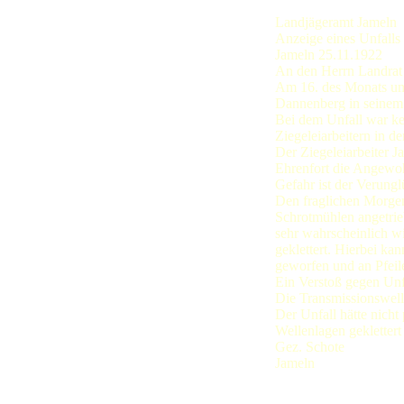
Landjägeramt Jameln
Anzeige eines Unfalls
Jameln 25.11.1922
An den Herrn Landrat
Am 16. des Monats um 9
Dannenberg in seinem 
Bei dem Unfall war k
Ziegeleiarbeitern in d
Der Ziegeleiarbeiter J
Ehrenfort die Angewoh
Gefahr ist der Verungl
Den fraglichen Morgen 
Schrotmühlen angetrieb
sehr wahrscheinlich w
geklettert. Hierbei ka
geworfen und an Pfeil
Ein Verstoß gegen Unfa
Die Transmissionswell
Der Unfall hätte nicht
Wellenlagen geklettert
Gez. Schote
Jameln
Peter Hoffmann schrei