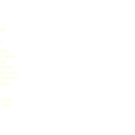
eis
n
 dass
ie große
tet.
treibt,
en, ist er
bsriemen
cheibe
n Raum.
n und