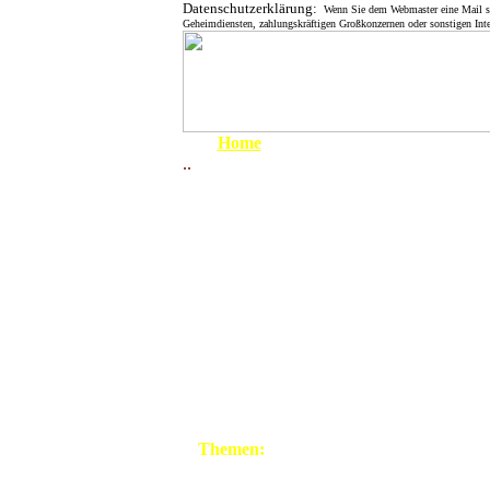
Datenschutzerklärung:
Wenn Sie dem Webmaster eine Mail send
Geheimdiensten, zahlungskräftigen Großkonzernen oder sonstigen Inte
Home
..
Um 1900
1910 - 1919
1920 - 1929
1930 - 1939
1939 - 1945
1907 stellt C
April 1945
der Gemarkun
1945 - 1949
Unterlagen i
1950 - 1959
Fotos schick
Ziegelei.
1960 - 1969
1970 - 1979
1980 - 1999
Carl Ehrenfort ist ers
Themen:
Ausbildung als Ziegele
großem Elan und unte
Grenze
einer neuen Ziegelei 