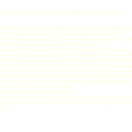
 des Ziegeleibesitzers Carl Ehrenfort in Wibbese Kreis Dannenberg
 Uhr vormittags ist der Ziegeleibesitzer Carl Ehrenfort in Wibbese Kr
Betrieb verunglückt, wobei er seinen sofortigen Tod gefunden hat.
ein Augenzeuge zugegen. Die Leiche des Verunglückten wurde von de
er Nähe der großen Transmissionsscheibe gefunden.
ansen aus Mützingen sowie alle anderen Arbeiter der Ziegelei geben an,
nheit hatte, immer durch den großen Antriebsriemen zu klettern. Auf d
ückte oft aufmerksam gemacht worden. Er hat dieselbe jedoch nie beach
hat Ehrenfort mit der Dampfmaschine, welche sonst die Ziegeleipresse 
en. Diese Arbeit besorgte er selbst. Um zu den Schrotgängen zu gelang
ie schon öfter statt um das Kesselhaus herum, durch den großen Antrie
nn der Riemen seine Kleidung erfasst haben, ihn auf die Transmissionss
er- und Mauerecken zerschlagen haben.
llverhütungsvorschriften liegt nicht vor.
e und Scheiben sowie Antriebsriemen liegen in einem abgeschlossene
 passieren können, wenn Ehrenfort nicht selbst leichtfertig durch Rieme
 wäre.
bt dazu: