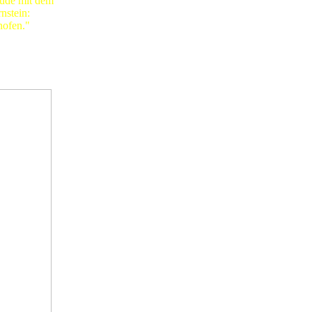
ude mit dem
nstein:
ofen."