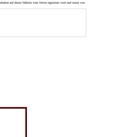
rhalten auf dieser Website vom Server registriert wird und somit von
Navigation im
Bereich
1910-1919
Mützingen
Wibbese
Waddeweitz
Langenhorst
egelei in
Naulitz
 einige
Drogerie Stock
r allem
Lenzer Wische
itzers der
Gartow
Wustrow
Lüchow
Die LSE