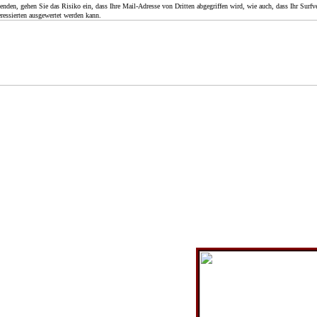
en, gehen Sie das Risiko ein, dass Ihre Mail-Adresse von Dritten abgegriffen wird, wie auch, dass Ihr Surfve
ressierten ausgewertet werden kann.
Geschichte einer Ziegelei
1907 bis 1964
Mützingen - Wibbese
arl Ehrenfort aus Sarenseck einen Bauantrag für die Errichtung einer Zi
g Wibbese am Ortsrand von Mützingen. Zum Bau der Ziegelei gibt es
m Hauptstaatsarchiv in Hannover. Aber viel mehr Informationen und vo
te Peter Hoffmann
, der Enkelsohn des letzten Bes
(
www.ph-immobilien.de
)
t Anfang Zwanzig und hat gerade seine
imeister gemacht, als er 1907 mit
rnehmerischem Mut an die Errichtung
geht. Er will das Tonvorkommen in der