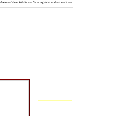
rhalten auf dieser Website vom Server registriert wird und somit von
Navigation im
Bereich
1945-1949
Dannenberg `45
 Heinrich Wolter, Nauden
Lüchow
Kochschule
die 145 nach Nauden
Beutower Mühle
em erhöhten
Platenlaase
ige Humor zieht
Parpar
Grabow
Dannenberg `47
Nauden
Wustrow
Nauden 1900
Nauden 1920