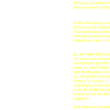
Päckchen mit leckerer 
haben uns immer riesig 
In den 50er Jahren hat 
alt wie ich und 1 Mädc
Frau im Haushalt und w
'Besonders dankbar war 
verboten war, aber er k
Zu den vielen Flüchtlin
der junge Kurt Rommel
von der Front geflohen
nicht, wo seine Familie
hatte nichts gelernt und
bei uns arbeiten und es
können. Er war mit 17 
eingezogen worden. Be
er für die Stallarbeit ei
konnte gut mit den Tier
umgehen.
Sein Vater war Verwalt