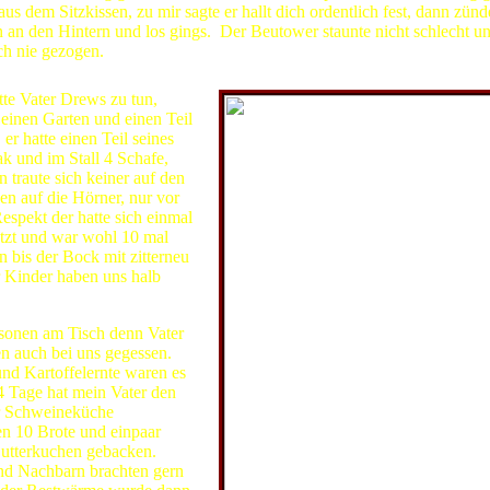
us dem Sitzkissen, zu mir sagte er hallt dich ordentlich fest, dann zünd
n an den Hintern und los gings. Der Beutower staunte nicht schlecht un
h nie gezogen.
te Vater Drews zu tun,
 einen Garten und einen Teil
er hatte einen Teil seines
k und im Stall 4 Schafe,
traute sich keiner auf den
n auf die Hörner, nur vor
spekt der hatte sich einmal
tzt und war wohl 10 mal
 bis der Bock mit zitterneu
r Kinder haben uns halb
sonen am Tisch denn Vater
n auch bei uns gegessen.
nd Kartoffelernte waren es
4 Tage hat mein Vater den
r Schweineküche
n 10 Brote und einpaar
utterkuchen gebacken.
nd Nachbarn brachten gern