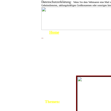
Datenschutzerklärung:
Wenn Sie dem Webmaster eine Mail send
Geheimdiensten, zahlungskräftigen Großkonzernen oder sonstigen Inte
Home
..
Um 1900
1910 - 1919
1920 - 1929
1930 - 1939
Heinrich Wolters früh
1939 - 1945
kommen und die Einwo
April 1945
Potential an Fantasie
sich auch durch die w
1945 - 1949
1950 - 1959
1960 - 1969
1970 - 1979
1980 - 1999
Themen:
Grenze