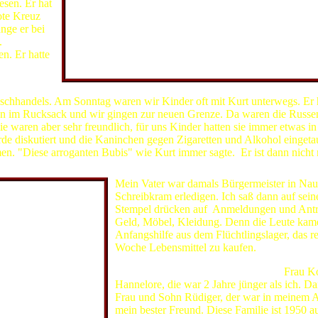
sen. Er hat
ote Kreuz
ange er bei
.
en. Er hatte
Kurt Rommel mit dem Zuchtbullen
uschhandels. Am Sonntag waren wir Kinder oft mit Kurt unterwegs. Er 
en im Rucksack und wir gingen zur neuen Grenze. Da waren die Russe
 waren aber sehr freundlich, für uns Kinder hatten sie immer etwas in
 diskutiert und die Kaninchen gegen Zigaretten und Alkohol eingetau
en. "Diese arroganten Bubis" wie Kurt immer sagte. Er ist dann nicht
Mein Vater war damals Bürgermeister in Nau
Schreibkram erledigen. Ich saß dann auf sei
Stempel drücken auf Anmeldungen und Anträ
Geld, Möbel, Kleidung. Denn die Leute kam
Anfangshilfe aus dem Flüchtlingslager, das re
Woche Lebensmittel zu kaufen.
Weitere Flüchtlinge im Haus Wolter:
Frau Ko
Hannelore, die war 2 Jahre jünger als ich. 
Frau und Sohn Rüdiger, der war in meinem A
mein bester Freund. Diese Familie ist 1950 