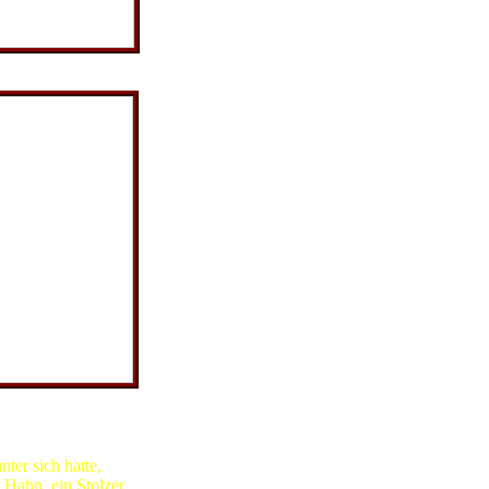
nntag
ter sich hatte,
 Hahn, ein Stolzer