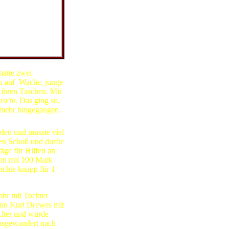
hatte zwei
n auf Wache, junge
 ihren Taschen. Mit
scht. Das ging so,
 mehr hingegangen.
den und musste viel
nen Schoß und durfte
ge für Hilfen an
en mit 100 Mark
ichte knapp für 1
hr mit Tochter
Dann Kurt Drewes mit
lter und wurde
ausgewandert nach