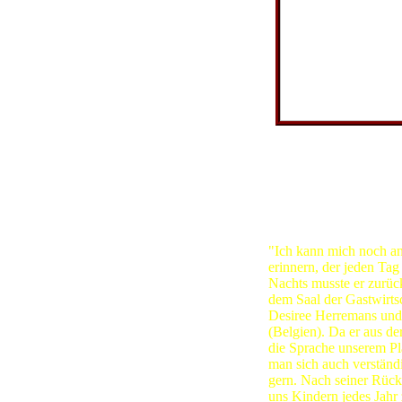
Wasser
Küche
Verkehr
Atommüll
21. Jahrhd.
Landschaft
Familie Wolter in den
Orte
jun.
Literatur
Heinrich Wolter (jun.) e
Links
Impressum
Sitemap
"Ich kann mich noch a
erinnern, der jeden Tag
Nachts musste er zurüc
dem Saal der Gastwirtsc
Desiree Herremans und 
(Belgien). Da er aus d
die Sprache unserem Pla
man sich auch verständ
gern. Nach seiner Rückk
uns Kindern jedes Jahr