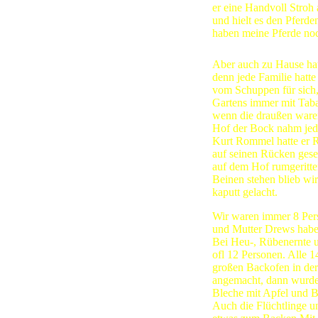
er eine Handvoll Stroh a
und hielt es den Pferde
haben meine Pferde noc
Aber auch zu Hause hat
denn jede Familie hatte
vom Schuppen für sich, 
Gartens immer mit Taba
wenn die draußen waren 
Hof der Bock nahm jede
Kurt Rommel hatte er Re
auf seinen Rücken gese
auf dem Hof rumgeritten
Beinen stehen blieb wi
kaputt gelacht.
Wir waren immer 8 Per
und Mutter Drews habe
Bei Heu-, Rübenernte u
ofl 12 Personen. Alle 1
großen Backofen in de
angemacht, dann wurde
Bleche mit Apfel und B
Auch die Flüchtlinge u