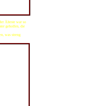
 in Nauden
der Älteste war so
er geholfen, die
en, was streng