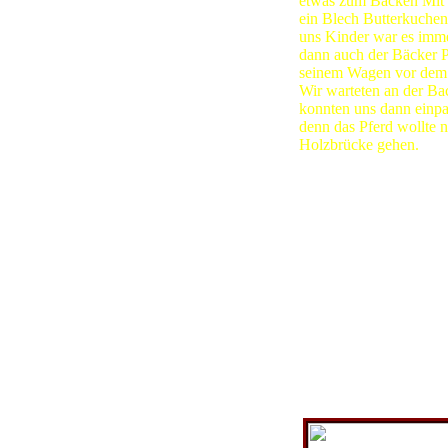
etwas zum Backen Mit
ein Blech Butterkuche
uns Kinder war es imme
dann auch der Bäcker P
seinem Wagen vor dem 
Wir warteten an der Ba
konnten uns dann einp
denn das Pferd wollte n
Holzbrücke gehen.