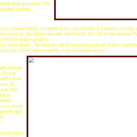
Schokolade geschickt. Wir
darüber gefreut.
Familie Herremans aus Belgien zu Besuch
er uns dann zweimal mit seiner Frau Lina und den 4 Kindern (3 Jungs, 
hen) besucht. Sie blieben jeweils eine Woche. Der Mann hat meinem Vat
ir Kinder haben gespielt.
er Tante Marie . Sie hatte ihn als Kriegsgefangenen ihr Fahrrad gelieh
onnte zur Kirche fahren und für seine Heimkehr beten."
gen gehörte
. Er war
 und wusste
 war. Er
 war froh,
sen zu
Jahren
i uns wurde
ngestellt und
en
er auf einem