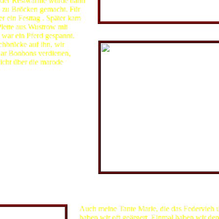
 der Restwärme wurde dann
n zu Bröcken gemacht. Für
r ein Festtag . Später kam
lette aus Wustrow mit
Heinrich Wolter am So
war ein Pferd gespannt.
chbrücke auf ihn, wir
aar Bonbons verdienen,
icht über die marode
Luise Woltr
Auch meine Tante Marie, die das Federvieh un
haben wir oft geärgert. Einmal haben wir den