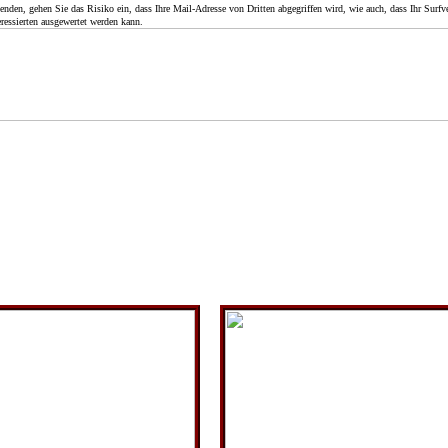
en, gehen Sie das Risiko ein, dass Ihre Mail-Adresse von Dritten abgegriffen wird, wie auch, dass Ihr Surfve
ressierten ausgewertet werden kann.
Nachkriegszeit in Nauden
Aus der Familienchronik von
este Erinnerungen drehen sich besonders um die Flüchtlingsfamilien, 
hnerzahl verdoppeln. Die Kinder freunden sich schnell an und mit d
 wird allerhand Schabernack ausgeheckt. Der wendländisch hintergründ
eiteren Aufzeichnungen von Heinrich Wolter.