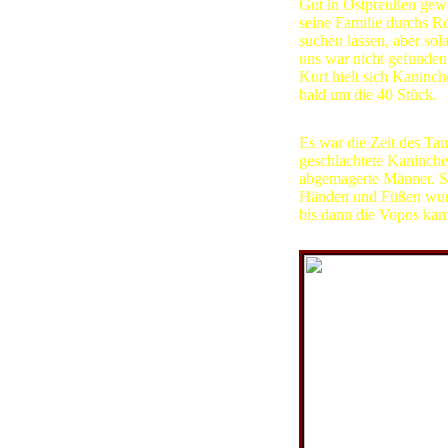
Gut in Ostpreußen gewe
seine Familie durchs R
suchen lassen, aber sol
uns war nicht gefunden
Kurt hielt sich Kaninch
bald um die 40 Stück.
Es war die Zeit des Ta
geschlachtete Kaninch
abgemagerte Männer. Sie
Händen und Füßen wurde
bis dann die Vopos kam