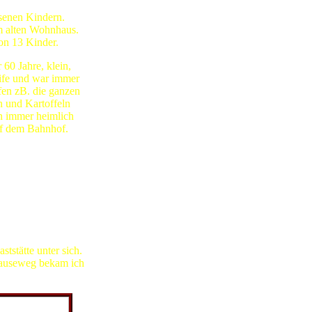
senen Kindern.
m alten Wohnhaus.
n 13 Kinder.
 60 Jahre, klein,
eife und war immer
fen zB. die ganzen
 und Kartoffeln
in immer heimlich
uf dem Bahnhof.
tstätte unter sich.
hauseweg bekam ich