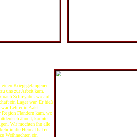
 1940er Jahren: Die Eltern Heinrich und Luise sowie die Kinder Marie
rzählt aus seiner Kindheit
n einen Kriegsgefangenen
 zu uns zur Arbeit kam.
k nach Schreyahn. wo auf
haft ein Lager war. Er hieß
war Lehrer in Aalst
er Region Flandern kam, wo
ttdeutsch ähnelt, konnte
igen. Wir mochten ihn alle
ehr in die Heimat hat er
 zu Weihnachten ein