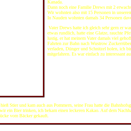
Kanada.
Dann noch eine Familie Drews mit 2 erwach
Wir wohnten also mit 15 Personen in unsere
In Nauden wohnten damals 34 Personen davo
Vater Drews hatte ich gleich sehr gern er war
etwas rundlich, hatte eine Glatze, rauchte Pf
lustig. er hat meinem Vater damals viel gehof
Fahrten zur Bahn nach Wustrow Zuckerrüben
verladen, Dünger und Schnitzel holen, ich b
mitgefahren. Es war einfach zu interessant a
Heinrich Wolter
ieß Stier und kam auch aus Pommern, seine Frau hatte die Bahnhofsgas
wir ein Bier trinken, ich bekam einen leckeren Kakao. Auf dem Nach
ücke vom Bäcker gekauft.