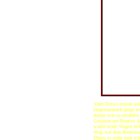
Vater Drews musste auch
eingemummelt gings los
immer was zu erzählen
Gespann aus Beutow da
waren beide Wagen bela
Weg. nur dem Beutower 
Mann, er sollte man s