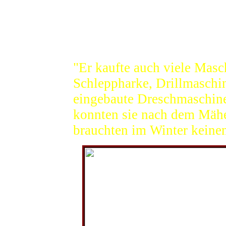
Wasser
makt", sondern geht mit de
Küche
soweit es die Ertragslage 
Verkehr
Atommüll
jun. berichtet:
21. Jahrhd.
"Er kaufte auch viele Mas
Landschaft
Schleppharke, Drillmaschi
Orte
eingebaute Dreschmaschine
Literatur
Links
konnten sie nach dem Mähe
brauchten im Winter keine
Impressum
Sitemap