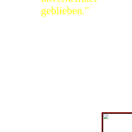
geblieben."
Heinrich
Wolter findet
mit 42 Jahren
auf der
anderen Seite
der Elbe eine
Frau für sich.
1937 heiratet
er Luise