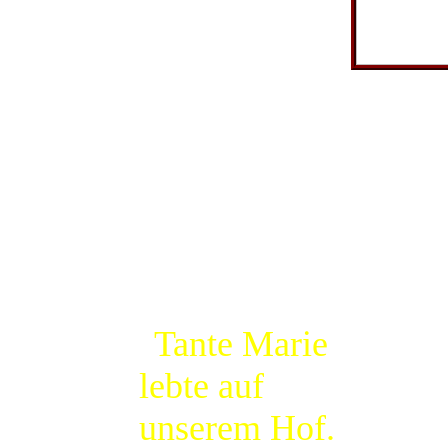
gestorben)
und mit
seiner
Schwester
Marie. Über
sie heißt es in
der späteren
Erzählung:
"
Tante Marie
lebte auf
unserem Hof.