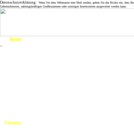
Datenschutzerklärung:
Wenn Sie dem Webmaster eine Mail senden, gehen Sie das Risiko ein, dass Ihre 
Geheimdiensten, zahlungskräftigen Großkonzernen oder sonstigen Interessierten ausgewertet werden kann.
Home
..
Um 1900
Nauden, Ho
1910 - 1919
1920 - 1929
1930 - 1939
Als der Kalibergbau allmä
1939 - 1945
Fabrikgebäude abgerissen 
April 1945
voll Mauersteine neue Ve
1945 - 1949
1950 - 1959
Schweineställen u. ä. auf 
1960 - 1969
Nauden. Das Dorf liegt nun 
1970 - 1979
1980 - 1999
Landschaft. Man kann sich 
konzentrieren. Als ausgebil
Themen:
Grenze
Heinrich Wolter nicht na