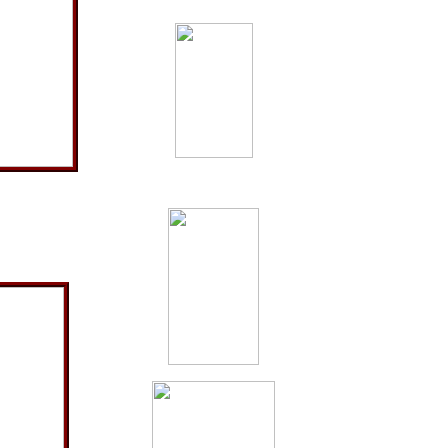
, Fischerei
ert und Lina
n dem nun
 der