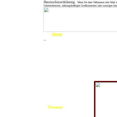
Datenschutzerklärung:
Wenn Sie dem Webmaster eine Mail send
Geheimdiensten, zahlungskräftigen Großkonzernen oder sonstigen Inte
Home
..
Um 1900
1910 - 1919
1920 - 1929
1930 - 1939
Ernst und Lina
1939 - 1945
überliefert, da
geschäftstücht
April 1945
1945 - 1949
1950 - 1959
1960 - 1969
1970 - 1979
1980 - 1999
Themen:
Grenze