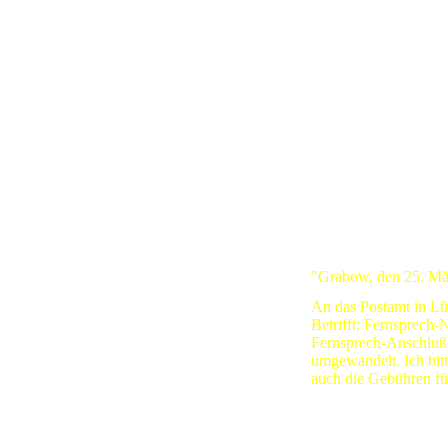
Das vielleicht erste 
wird 1929 in Grebien
eingerichtet.
Der nebenstehende Br
genauerem Studium n
zusätzliche Aussage. D
eindeutig von Ernst G
Schrift konnte Prof. 
seines Vaters identifiz
Grabower Lehrers. Auc
der Dorflehrer um Hi
worden, das Schreibe
aufzusetzen.
Text:
"Grabow, den 25. Mä
An das Postamt in L
Betrifft: Fernsprech
Fernsprech-Anschluß e
umgewandelt. Ich bit
auch die Gebühren fü