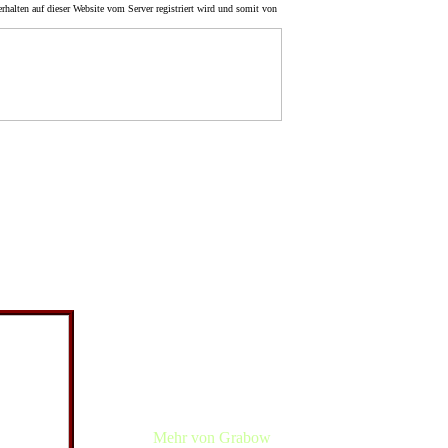
rhalten auf dieser Website vom Server registriert wird und somit von
Navigation im
Bereich
1920-1929
Grabow
Lüchow
Drogerie Stock
n. Es ist
Brunn/Mecklenb.
en Teil sehr
Rehbeck
Beseland
Wustrow
Mützingen
Pudripp
Wootz/Prignitz
Busfahrer Heise
Nauden
Straßenfahrzeuge
Mehr von Grabow