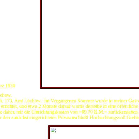
Telefon in Grabow
s Gastwirtschaft
ief hat bei
och eine
ie Unterschrift ist
rebien. Die übrige
Notbohm als die
ieren, also jenes
h hier ist somit
lfe gebeten
n an ein Amt
rz 1930
üchow.
-Nr. 173, Amt Lüchow. Im Vergangenen Sommer wurde in meiner Gastwi
rrichtet, und etwa 2 Monate darauf wurde derselbe in eine öffentliche 
te daher, mir die Einrichtungskosten von =89,70 R.M.= zurückerstatten
r den zunächst eingerichteten Privatanschluß! Hochachtungsvoll Grebi