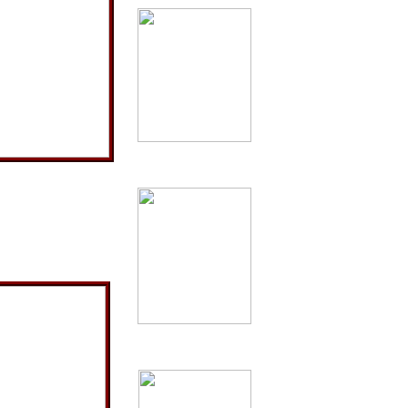
ina Grebien 1930
am die neue
23 noch eine
 32.000 Mark
die Familie Grebien