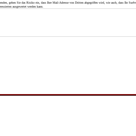
en, gehen Sie das Risiko ein, dass Ihre Mail-Adresse von Dritten abgegriffen wird, wie auch, dass Ihr Surfve
ressierten ausgewertet werden kann.
Die 20er Jahre in Grabow im Wendland
 Grebien sparen sich in Langenhorst eine gewisse Summe Geld zusamme
ss Ernst ein außerordentlicher "Racker" war und dass Lina den finanziell
ig verwaltet hat. Dennoch kommen wohl weitere Umstände zu Hilfe.