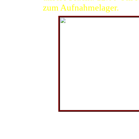
zum Aufnahmelager.
Blick auf Wootz und den Fl
Die Allgemeine Zeitung 
über die Rolle des Vopos