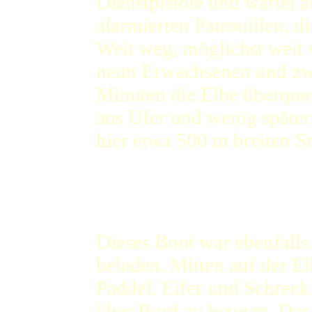
Dienstpistole und wartet a
alarmierten Patrouillen, 
Weit weg, möglichst weit 
neun Erwachsenen und zwe
Minuten die Elbe überquer
ans Ufer und wenig späte
hier etwa 500 m breiten 
März 1953)
Die Elbe-Jeetzel-Zeitung
(25.3.1953)
Dieses Boot war ebenfalls
beladen. Mitten auf der E
Paddel. Eifer und Schreck 
über Bord zu beugen. Das 