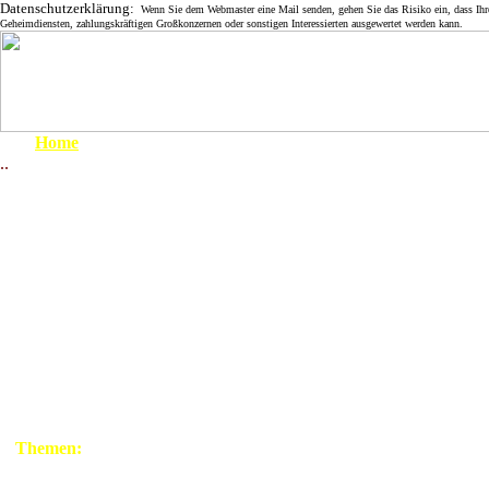
Datenschutzerklärung:
Wenn Sie dem Webmaster eine Mail senden, gehen Sie das Risiko ein, dass Ihre 
Geheimdiensten, zahlungskräftigen Großkonzernen oder sonstigen Interessierten ausgewertet werden kann.
Home
Zur 
..
Um 1900
1910 - 1919
1953 von Woo
1920 - 1929
1930 - 1939
Bei Kriegsende wurde
1939 - 1945
April 1945
auch in Wootz wie an
1945 - 1949
1950 - 1959
vielen Abschnitten der
1960 - 1969
Elbe beim Übersetzen der
1970 - 1979
deutschen Truppen
1980 - 1999
tagelang geschossen. (
Themen:
Grenze
Gorleben 1945
). Dabei