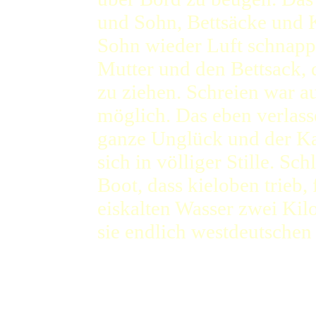
und Sohn, Bettsäcke und Ko
Sohn wieder Luft schnappe
Mutter und den Bettsack, d
zu ziehen. Schreien war au
möglich. Das eben verlass
ganze Unglück und der K
sich in völliger Stille. Sc
Boot, dass kieloben trieb, 
eiskalten Wasser zwei Kil
sie endlich westdeutschen
(EJZ vom25. März 1953)
Im Aufnahmelager Uelz
(Herbert Roost berichtet weit