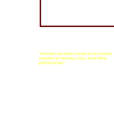
Selbstverständlich erinnert Herbert Roost sich 
seinen Tagebucheintrag von damals:
"Porzellan und andere Sachen in der Scheune
vergraben an Wernekes Seite, durch Pfeile
gekennzeichnet."
Und so zieht es ihn in die S
auf seinen Hof, den er nun doch noch an sein
oder seine Tochter vererben kann. Das Eigent
wird erst später nach der Wiedervereinigung in
komplizierten Verfahren geregelt. Aber jetzt, i
Februar 1990, hindert ihn niemand mehr daran
nachzusehen, ob die vergrabenen Schätze noc
vorhanden sind. Mit seinen alten Freunden Ha
Rudolf macht er sich an die Arbeit. Es ist alles
da, wenn auch etwas Porzellan zu Bruch gega
ist. "Scherben bringen Glück!" ist sein Komme