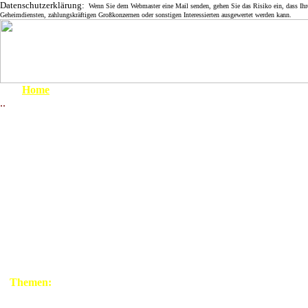
Datenschutzerklärung:
Wenn Sie dem Webmaster eine Mail senden, gehen Sie das Risiko ein, dass Ihre 
Geheimdiensten, zahlungskräftigen Großkonzernen oder sonstigen Interessierten ausgewertet werden kann.
Home
..
Um 1900
1910 - 1919
Der Eiserne Vorhang und 
1920 - 1929
1930 - 1939
1939 - 1945
April 1945
Im Februar 1990 fährt Herbert Roost mit
1945 - 1949
Verwandten und Freunden in die Lenzer Wisc
1950 - 1959
und sie besuchen ihre Heimatdörfer Wootz, Ki
Rosensdorf und Mödlich, aus denen sie vor 37
1960 - 1969
Jahren geflohen waren - , "rübergemacht" mit
1970 - 1979
Booten über die Elbe. In der Zwischenzeit
1980 - 1999
wurden die Grenzanlagen nahezu unüberwind
ausgebaut. Aber jetzt ist der Zaun bereits
Themen:
demontiert und nur die Betonpfähle stehen no
Grenze
in Doppelreihe vor und auf dem Deich.