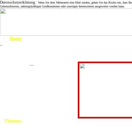
Datenschutzerklärung:
Wenn Sie dem Webmaster eine Mail senden, gehen Sie das Risiko ein, dass Ihre 
Geheimdiensten, zahlungskräftigen Großkonzernen oder sonstigen Interessierten ausgewertet werden kann.
Home
..
Um 1900
197
1910 - 1919
1920 - 1929
1930 - 1939
...
1939 - 1945
April 1945
1945 - 1949
1950 - 1959
1960 - 1969
1970 - 1979
1980 - 1999
Themen:
Die DDR kämp
Grenze