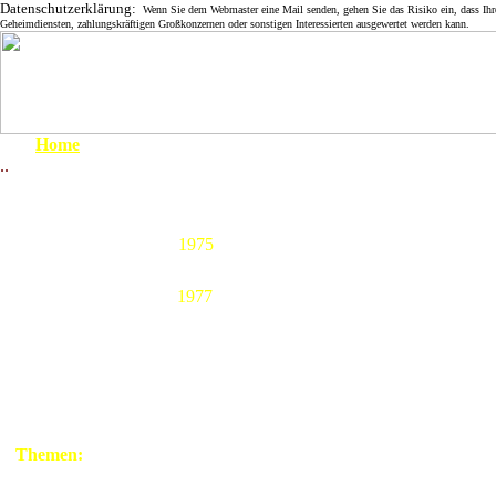
Datenschutzerklärung:
Wenn Sie dem Webmaster eine Mail senden, gehen Sie das Risiko ein, dass Ihre 
Geheimdiensten, zahlungskräftigen Großkonzernen oder sonstigen Interessierten ausgewertet werden kann.
Home
..
Um 1900
1977 Ers
1910 - 1919
1920 - 1929
1930 - 1939
1975
:
Ein verheerender Waldbrand vernichtet
1939 - 1945
April 1945
1977
"Bleibt die Frage
1945 - 1949
Schlussabschnitt aus einer
behalten oder übe
1950 - 1959
Examensarbeit über den
Damwildzucht (1976
Landkreis:
spitzes Dreieck i
1960 - 1969
Wiederaufbereitu
1970 - 1979
Seit längerem wir
1980 - 1999
Derzeit werden die
Atommülldeponie g
Themen:
Wiederaufbereitung
Grenze
Wendlandes wären d