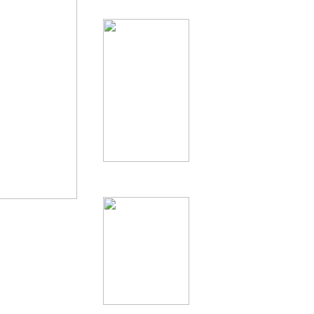
er aufgenommen
 Auf DDR-Seite
en lange Zeit an
ende und