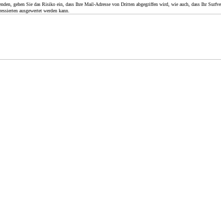
en, gehen Sie das Risiko ein, dass Ihre Mail-Adresse von Dritten abgegriffen wird, wie auch, dass Ihr Surfver
essierten ausgewertet werden kann.
Melioration heißt Verbesserung
Die Trockenlegung der Lüchower Landgrabenniederung
terschiede setzen der Landnutzung in der Norddeutschen Tiefebene
 Bedingungen. Für das Laienauge kaum erkennbare Geländesenken ode
ndwirt große Bedeutung.
te
der Fläche des Landkreises Lüchow-Dannenberg hat ein Höhennivea
unter mal über Wasser lag. In den weitläufigen Bereichen von Elbe, Jee
Dumme war der Existenzkampf der Bauern in vergangenen Jahrhunder
 Zwei Meter Höhendifferenz und wechselnde Niederschlagsmengen ma
chen ländlichem Wohlstand und dörflicher Armut. Am Beispiel der L
rung soll hier die Entwicklung angedeutet werden, die von manchen a
achtet wird.
terschrift und die Detaildaten wurden dem Buch
"Bauernland in Not"
e