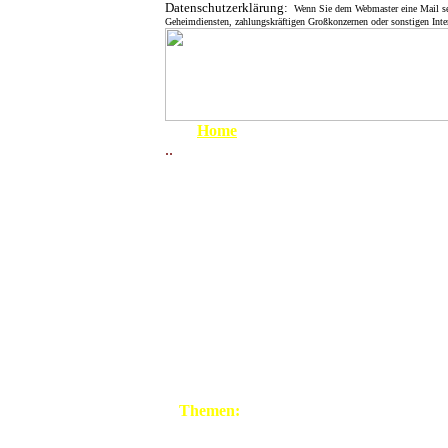
Datenschutzerklärung:
Wenn Sie dem Webmaster eine Mail send
Geheimdiensten, zahlungskräftigen Großkonzernen oder sonstigen Inter
Home
..
Um 1900
1910 - 1919
1920 - 1929
1930 - 1939
Minimale Höhenun
1939 - 1945
unterschiedliche
April 1945
haben für den La
1945 - 1949
Nahezu die Hälf
1950 - 1959
ursprünglich mal 
1960 - 1969
Landgraben und 
1970 - 1979
mit dem Wasser.
Unterschied zwis
1980 - 1999
Landgraben-Niede
"Umweltgau" betr
Themen:
Grenze
Die Fotos mit Un