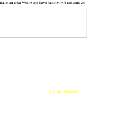
halten auf dieser Website vom Server registriert wird und somit von
Navigation im
Bereich
1970-1979
Bildung
DDR-Reise 1973
Bitterwerder 1974
Grenzverkehr
r -erhebungen
Polenreise 1976
Gorleben
u, das
Zu viel Wasser?
tzel, Seege,
Fotos v. Lüchow
ten ein Kampf
chten den
üchower
Bereich
ls
Wasser
Quarnstedt 1941
ntnommen.
Dannenberg 1947