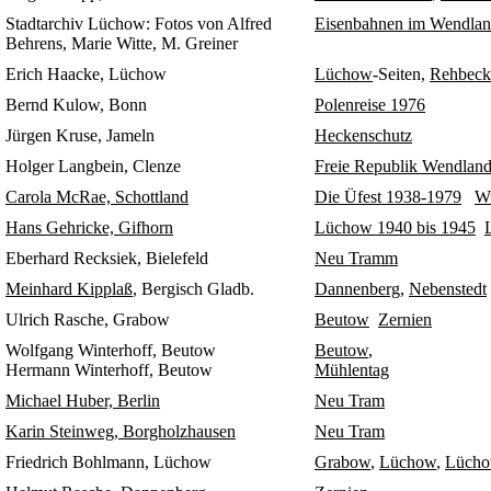
Stadtarchiv Lüchow
: Fotos von Alfred
Eisenbahnen im Wendla
Behrens, Marie Witte, M. Greiner
Erich Haacke, Lüchow
Lüchow
-Seiten,
Rehbeck
Bernd Kulow, Bonn
Polenreise 1976
Jürgen Kruse, Jameln
Heckenschutz
Holger Langbein, Clenze
Freie Republik Wendlan
Carola McRae, Schottland
Die Üfest 1938-1979
W
Hans Gehricke, Gifhorn
Lüchow 1940 bis 1945
Eberhard Recksiek, Bielefeld
Neu Tramm
Meinhard Kipplaß
, Bergisch Gladb.
Dannenberg,
Nebenstedt
Ulrich Rasche, Grabow
Beutow
Zernien
Wolfgang Winterhoff, Beutow
Beutow
,
Hermann Winterhoff, Beutow
Mühlentag
Michael Huber, Berlin
Neu Tram
Karin Steinweg, Borgholzhausen
Neu Tram
Friedrich Bohlmann, Lüchow
Grabow
,
Lüchow
,
Lücho