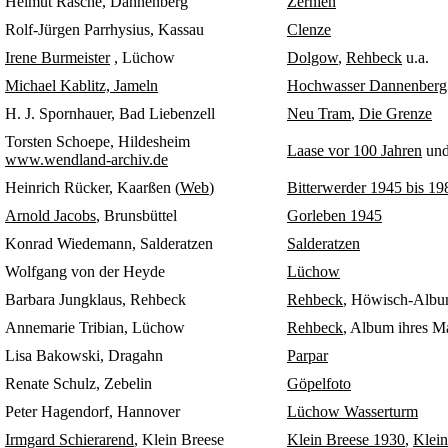
Helmut Rasche, Dannenberg
Zernien
Rolf-Jürgen Parrhysius, Kassau
Clenze
Irene Burmeister
, Lüchow
Dolgow
,
Rehbeck
u.a.
Michael Kablitz, Jameln
Hochwasser Dannenberg
H. J. Spornhauer, Bad Liebenzell
Neu Tram
,
Die Grenze
Torsten Schoepe, Hildesheim
Laase vor 100 Jahren
und
www.wendland-archiv.de
Heinrich
Rücker, Kaarßen (
Web
)
Bitterwerder 1945 bis 19
Arnold Jacobs
, Brunsbüttel
Gorleben 1945
Konrad Wiedemann, Salderatzen
Salderatzen
Wolfgang von der Heyde
Lüchow
Barbara Jungklaus, Rehbeck
Rehbeck
, Höwisch-Album
Annemarie Tribian, Lüchow
Rehbeck
, Album ihres M
Lisa Bakowski, Dragahn
Parpar
Renate Schulz, Zebelin
Göpelfoto
Peter Hagendorf, Hannover
Lüchow Wasserturm
Irmgard Schierarend
, Klein Breese
Klein Breese 1930
,
Klein