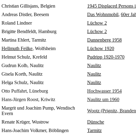
Christian Gillisjans, Belgien
1945 Displaced Persons
Andreas Distler
, Beesem
Das Wohnmobil
,
60er Ja
Roland Lindner
Lüchow 2
Brigitte Bendfeldt, Hamburg
Lüchow 2
Martina Ehlert, Tarmitz
Dannenberg 1958
Hellmuth Feilke
, Wolfsheim
Lüchow 1920
Helmut Schulz, Krefeld
Pudripp 1920-1970
Gudrun Kolb, Naulitz
Naulitz
Gisela Korth, Naulitz
Naulitz
Helga Schulz, Naulitz
Naulitz
Otto Puffahrt, Lüneburg
Hochwasser 1954
Hans-Jürgen Roost, Kriwitz
Naulitz um 1960
Margrit und Joachim Pump, Wendisch
Wootz (Prignitz, Brande
Evern
Renate Krüger, Wustrow
Dünsche
Hans-Joachim Volkmer, Böblingen
Tarmitz