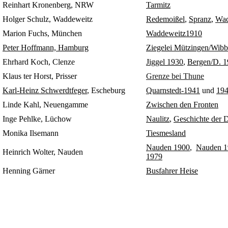
Reinhart Kronenberg, NRW
Tarmitz
Holger Schulz, Waddeweitz
Redemoißel
,
Spranz
,
Wad
Marion Fuchs, München
Waddeweitz1910
Peter Hoffmann, Hamburg
Ziegelei Mützingen/Wibb
Ehrhard Koch, Clenze
Jiggel 1930
,
Bergen/D. 
Klaus ter Horst, Prisser
Grenze bei Thune
Karl-Heinz Schwerdtfeger
, Escheburg
Quarnstedt-1941
und
19
Linde Kahl, Neuengamme
Z
wischen den Fronten
Inge Pehlke, Lüchow
Naulitz
,
Geschichte der 
Monika Ilsemann
Tiesmesland
Nauden 1900
,
Nauden 1
Heinrich Wolter, Nauden
1979
Henning Gärner
Busfahrer Heise