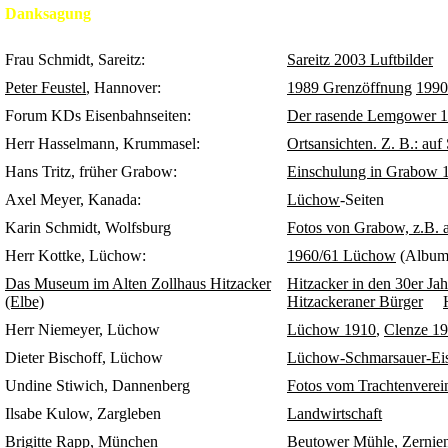
Danksagung
Fotos und Berichte wurden von folgenden Personen und Einrichtungen
Frau Schmidt, Sareitz:
Sareitz 2003 Luftbilder
Peter Feustel
, Hannover:
1989 Grenzöffnung
1990
Forum KDs Eisenbahnseiten:
Der rasende Lemgower 
Herr Hasselmann, Krummasel:
Ortsansichten. Z. B.: auf
Hans Tritz, früher Grabow:
Einschulung in Grabow 
Axel Meyer, Kanada:
Lüchow
-Seiten
Karin Schmidt, Wolfsburg
Fotos von Grabow, z.B. a
Herr Kottke, Lüchow:
1960/61 Lüchow
(Album
Das Museum im Alten Zollhaus Hitzacker
Hitzacker in den 30er Ja
(Elbe)
Hitzackeraner Bürger
Herr Niemeyer, Lüchow
Lüchow 1910
,
Clenze 1
Dieter Bischoff, Lüchow
Lüchow-Schmarsauer-Ei
Undine Stiwich, Dannenberg
Fotos vom Trachtenverein
Ilsabe Kulow, Zargleben
Landwirtschaft
Brigitte Rapp, München
Beutower Mühle
,
Zernie